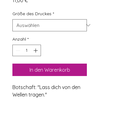
11,00 €
Größe des Druckes
*
Anzahl
*
In den Warenkorb
Botschaft: "Lass dich von den 
Wellen tragen."
PRODUKTINFO
Inkl. 19% MwSt. 
RÜCKGABEBEDINGUNGEN
DIN A5/A4 Kunst-Druck, Aquarell 
auf festem 250g Bilderdruck-