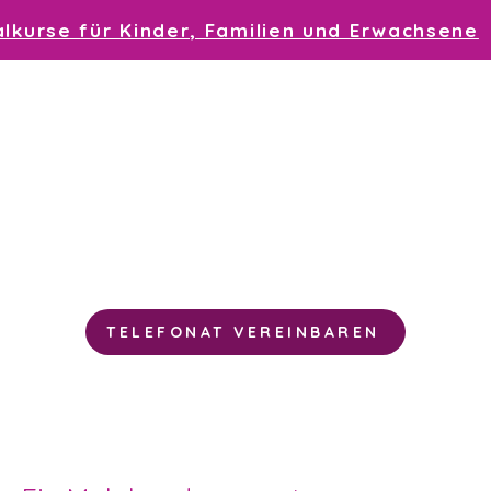
lkurse für Kinder, Familien und Erwachsene
zu den Malworkshops gerne an und falls du n
on am besten passt, melde dich bei mir. Wir 
inütiges
Telefonat, in dem wir uns kennen l
TELEFONAT VEREINBAREN