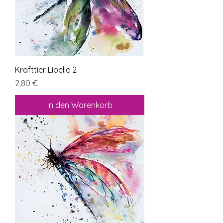
Krafttier Libelle 2
Preis
2,80 €
In den Warenkorb