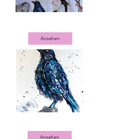
Krafttier Postkarten
Ansehen
Krafttier Drucke A5/A4
Ansehen