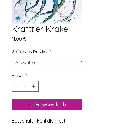
Krafttier Krake
Preis
11,00 €
Größe des Druckes
*
Anzahl
*
In den Warenkorb
Botschaft: "Fühl dich fest 
umarmt."